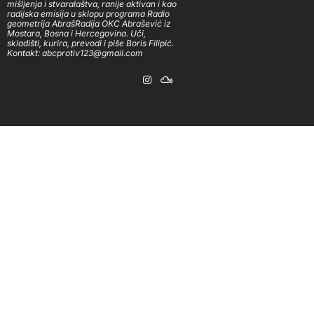
mišljenja i stvaralaštva, ranije aktivan i kao
radijska emisija u sklopu programa Radio
geometrija AbrašRadija OKC Abrašević iz
Mostara, Bosna i Hercegovina. Uči,
skladišti, kurira, prevodi i piše Boris Filipić.
Kontakt: abcprotiv123@gmail.com