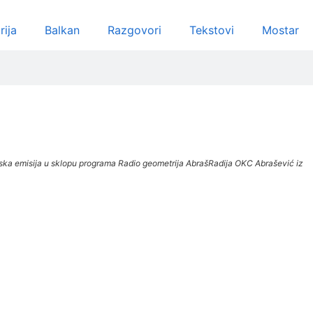
rija
Balkan
Razgovori
Tekstovi
Mostar
 radijska emisija u sklopu programa Radio geometrija AbrašRadija OKC Abrašević iz