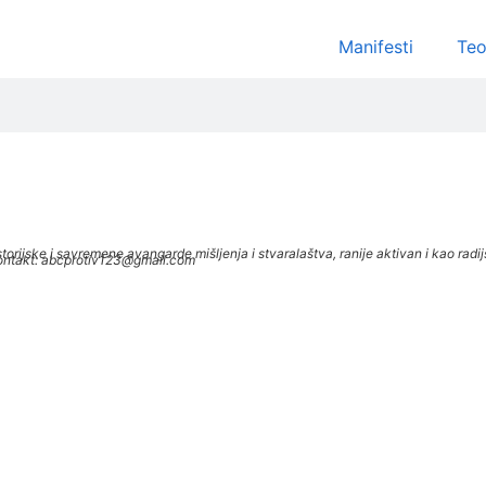
Manifesti
Teo
je, historijske i savremene avangarde mišljenja i stvaralaštva, ranije aktivan i kao
. Kontakt: abcprotiv123@gmail.com