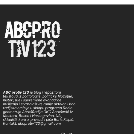
ABC protiv 123
je blog i repozitorij
tekstova iz politologije, političke filozofije,
historijske i savremene avangarde
mišljenja i stvaralaštva, ranije aktivan i kao
radijska emisija u sklopu programa Radio
geometrija AbrašRadija OKC Abrašević iz
Mostara, Bosna i Hercegovina. Uči,
skladišti, kurira, prevodi i piše Boris Filipić.
Kontakt: abcprotiv123@gmail.com