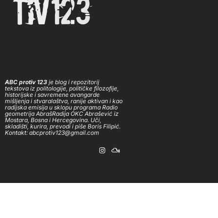
ABC protiv 123
je blog i repozitorij
tekstova iz politologije, političke filozofije,
historijske i savremene avangarde
mišljenja i stvaralaštva, ranije aktivan i kao
radijska emisija u sklopu programa Radio
geometrija AbrašRadija OKC Abrašević iz
Mostara, Bosna i Hercegovina. Uči,
skladišti, kurira, prevodi i piše Boris Filipić.
Kontakt: abcprotiv123@gmail.com