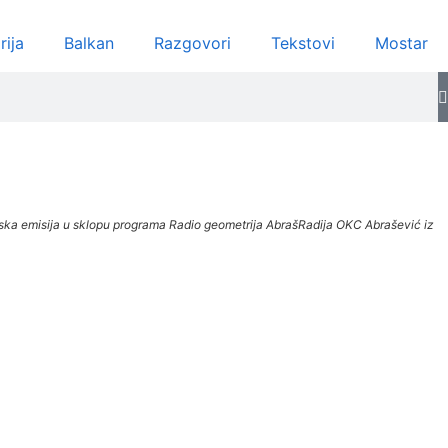
rija
Balkan
Razgovori
Tekstovi
Mostar
 radijska emisija u sklopu programa Radio geometrija AbrašRadija OKC Abrašević iz