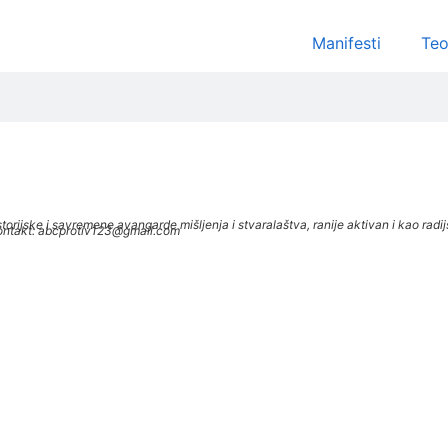
Manifesti
Teo
je, historijske i savremene avangarde mišljenja i stvaralaštva, ranije aktivan i kao
. Kontakt: abcprotiv123@gmail.com