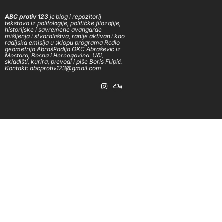
ABC protiv 123
je blog i repozitorij
tekstova iz politologije, političke filozofije,
historijske i savremene avangarde
mišljenja i stvaralaštva, ranije aktivan i kao
radijska emisija u sklopu programa Radio
geometrija AbrašRadija OKC Abrašević iz
Mostara, Bosna i Hercegovina. Uči,
skladišti, kurira, prevodi i piše Boris Filipić.
Kontakt: abcprotiv123@gmail.com