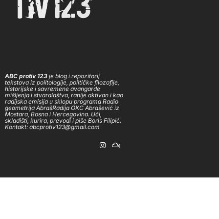
ABC protiv 123
je blog i repozitorij
tekstova iz politologije, političke filozofije,
historijske i savremene avangarde
mišljenja i stvaralaštva, ranije aktivan i kao
radijska emisija u sklopu programa Radio
geometrija AbrašRadija OKC Abrašević iz
Mostara, Bosna i Hercegovina. Uči,
skladišti, kurira, prevodi i piše Boris Filipić.
Kontakt: abcprotiv123@gmail.com