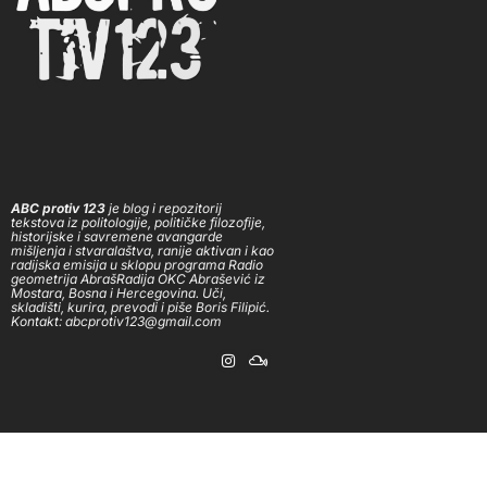
ABC protiv 123
je blog i repozitorij
tekstova iz politologije, političke filozofije,
historijske i savremene avangarde
mišljenja i stvaralaštva, ranije aktivan i kao
radijska emisija u sklopu programa Radio
geometrija AbrašRadija OKC Abrašević iz
Mostara, Bosna i Hercegovina. Uči,
skladišti, kurira, prevodi i piše Boris Filipić.
Kontakt: abcprotiv123@gmail.com