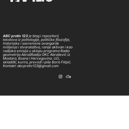
ABC protiv 123
je blog i repozitorij
tekstova iz politologije, političke filozofije,
historijske i savremene avangarde
mišljenja i stvaralaštva, ranije aktivan i kao
radijska emisija u sklopu programa Radio
geometrija AbrašRadija OKC Abrašević iz
Mostara, Bosna i Hercegovina. Uči,
skladišti, kurira, prevodi i piše Boris Filipić.
Kontakt: abcprotiv123@gmail.com