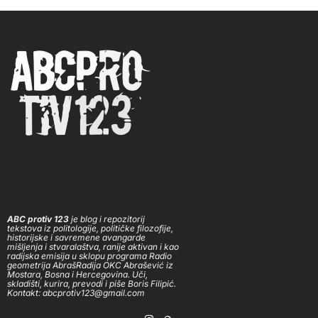
ABC protiv 123
je blog i repozitorij
tekstova iz politologije, političke filozofije,
historijske i savremene avangarde
mišljenja i stvaralaštva, ranije aktivan i kao
radijska emisija u sklopu programa Radio
geometrija AbrašRadija OKC Abrašević iz
Mostara, Bosna i Hercegovina. Uči,
skladišti, kurira, prevodi i piše Boris Filipić.
Kontakt: abcprotiv123@gmail.com