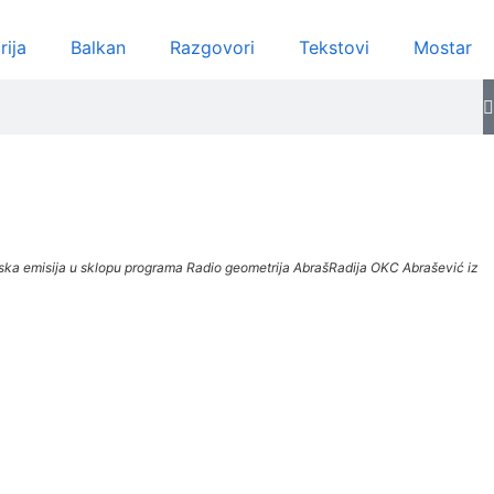
rija
Balkan
Razgovori
Tekstovi
Mostar
 radijska emisija u sklopu programa Radio geometrija AbrašRadija OKC Abrašević iz