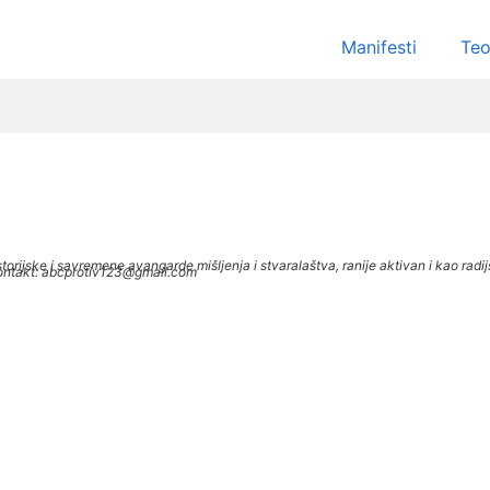
Manifesti
Teo
je, historijske i savremene avangarde mišljenja i stvaralaštva, ranije aktivan i kao
. Kontakt: abcprotiv123@gmail.com