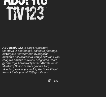
ABC protiv 123
je blog i repozitorij
tekstova iz politologije, političke filozofije,
historijske i savremene avangarde
mišljenja i stvaralaštva, ranije aktivan i kao
radijska emisija u sklopu programa Radio
geometrija AbrašRadija OKC Abrašević iz
Mostara, Bosna i Hercegovina. Uči,
skladišti, kurira, prevodi i piše Boris Filipić.
Kontakt: abcprotiv123@gmail.com