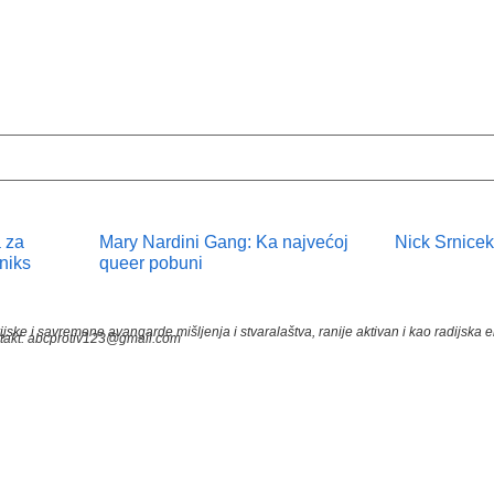
 za
Mary Nardini Gang: Ka najvećoj
Nick Srnicek
niks
queer pobuni
, historijske i savremene avangarde mišljenja i stvaralaštva, ranije aktivan i kao rad
Kontakt: abcprotiv123@gmail.com