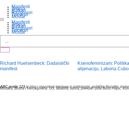
Manifesti
Teorija
Balkan
Razgovori
Tekstovi
Mostar
Manifesti
Teorija
Balkan
Razgovori
Tekstovi
Mostar
Richard Huelsenbeck: Dadaistički
Ksenofeminizam: Politika
manifest
alijenaciju, Laboria Cubo
ABC protiv 123
je blog i repozitorij tekstova iz politologije, političke filozofije
Mostara, Bosna i Hercegovina. Uči, skladišti, kurira, prevodi i piše Boris Filipić. 