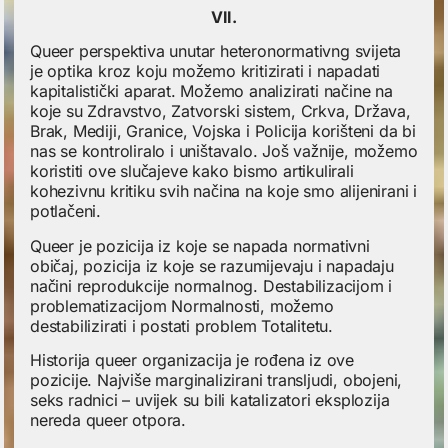
VII.
Queer perspektiva unutar heteronormativng svijeta
je optika kroz koju možemo kritizirati i napadati
kapitalistički aparat. Možemo analizirati načine na
koje su Zdravstvo, Zatvorski sistem, Crkva, Država,
Brak, Mediji, Granice, Vojska i Policija korišteni da bi
nas se kontroliralo i uništavalo. Još važnije, možemo
koristiti ove slučajeve kako bismo artikulirali
kohezivnu kritiku svih načina na koje smo alijenirani i
potlačeni.
Queer je pozicija iz koje se napada normativni
običaj, pozicija iz koje se razumijevaju i napadaju
načini reprodukcije normalnog. Destabilizacijom i
problematizacijom Normalnosti, možemo
destabilizirati i postati problem Totalitetu.
Historija queer organizacija je rođena iz ove
pozicije. Najviše marginalizirani transljudi, obojeni,
seks radnici – uvijek su bili katalizatori eksplozija
nereda queer otpora.