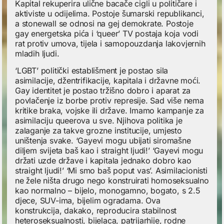
Kapital rekuperira ulične bacače cigli u političare i
aktiviste u odijelima. Postoje šumarski republikanci,
a stonewall se odnosi na gej demokrate. Postoje
gay energetska pića i ‘queer’ TV postaja koja vodi
rat protiv umova, tijela i samopouzdanja lakovjernih
mladih ljudi.
‘LGBT’ politički establišment je postao sila
asimilacije, džentrifikacije, kapitala i državne moći.
Gay identitet je postao tržišno dobro i aparat za
povlačenje iz borbe protiv represije. Sad više nema
kritike braka, vojske ili države. Imamo kampanje za
asimilaciju queerova u sve. Njihova politika je
zalaganje za takve grozne institucije, umjesto
uništenja svake. ‘Gayevi mogu ubijati siromašne
diljem svijeta baš kao i straight ljudi!’ ‘Gayevi mogu
držati uzde države i kapitala jednako dobro kao
straight ljudi!’ ‘Mi smo baš poput vas’. Asimilacionisti
ne žele ništa drugo nego konstruirati homoseksualno
kao normalno – bijelo, monogamno, bogato, s 2.5
djece, SUV-ima, bijelim ogradama. Ova
konstrukcija, dakako, reproducira stabilnost
heteroseksualnosti, bijelaca, patrijarhije, rodne