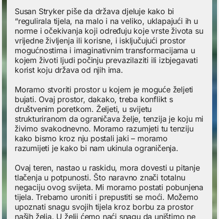
Susan Stryker piše da država djeluje kako bi
“regulirala tijela, na malo i na veliko, uklapajući ih u
norme i očekivanja koji određuju koje vrste života su
vrijedne življenja ili korisne, i isključujući prostor
mogućnostima i imaginativnim transformacijama u
kojem životi ljudi počinju prevazilaziti ili izbjegavati
korist koju država od njih ima.
Moramo stvoriti prostor u kojem je moguće željeti
bujati. Ovaj prostor, dakako, treba konflikt s
društvenim poretkom. Željeti, u svijetu
strukturiranom da ograničava želje, tenzija je koju mi
živimo svakodnevno. Moramo razumjeti tu tenziju
kako bismo kroz nju postali jaki – moramo
razumijeti je kako bi nam ukinula ograničenja.
Ovaj teren, nastao u raskidu, mora dovesti u pitanje
tlačenja u potpunosti. Što naravno znači totalnu
negaciju ovog svijeta. Mi moramo postati pobunjena
tijela. Trebamo uroniti i prepustiti se moći. Možemo
upoznati snagu svojih tijela kroz borbu za prostor
naših želja. U želji ćemo naći snagu da uništimo ne