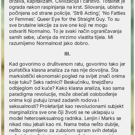
država, kapitalizam. Civilizacija i carstvo. Totalitet je
ograda nakon raspinjanja na krst. Silovanja, ubistva
počinjena od strane policije. ‘Str8 Acting’, ‘No Fatties
or Femmes’. Queer Eye for the Straight Guy. To su
sve brutalne lekcije za sve one koji ne mogu
ostvariti Normalno. To je svaki način ograničavanja
samih sebe, učenja da mrzimo vlastita tijela. Mi
razumijemo Normalnost jako dobro.
III.
Kad govorimo o društvenom ratu, govorimo tako jer
puristička klasna analiza za nas nije dovoljna. Šta
marksistički ekonomski pogled na svijet znači onima
koje tuku? Seks radnici? Beskućniku, tinejdžeru
odbjeglom od kuće? Kako klasna analiza, kao sama
paradigma revolucije, može obećati oslobođenje
onima koji putuju iznad zadanih rodova i
seksualnosti? Proletarijat kao revolucionarni subjekt
marginalizira sve one čiji životi se ne uklapaju u
model heteroseksualnog radnika. Lenjin i Marks se
nikad nisu jebali kao mi. Nama treba nešto dublje,
nešto opremljeno za zubolom spram svih detalja