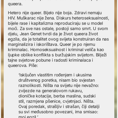
queera.
Hetero nije queer. Bijelo nije boja. Zdravi nemaju
HIV. Muškarac nije žena. Diskurs heteroseksualnosti,
bijele rase i kapitalizma reproduciraju se u model
moći. Za sve nas ostale, postoji samo smrt. U svom
djelu, Jean Genet tvrdi da je život queera život
egzila, da je totalitet ovog svijeta konstruiran da nas
marginalizira i iskorištava. Queer je po njemu
kriminalac. Homoseksualnost i kriminal veliča kao
ljupke oblike konflikta s buržujskim svijetom. Bilježi
tajne svjetove pobune i radosti kriminalaca i
queerova. Piše:
‘Isključen vlastitim rođenjem i ukusima
društvenog poretka, nisam bio svjestan
raznolikosti. Ništa na svijetu nije nevažno:
zvijezde na generalovom rukavu,
dioničke kotacije, berba maslina, sudski
stil, razmjena pšenice, cvjetnjaci. Ništa.
Ovaj poredak, strašljiv i strašan, čiji detalji
su svi međusobno povezani, ima smisao:
moj egzil.’