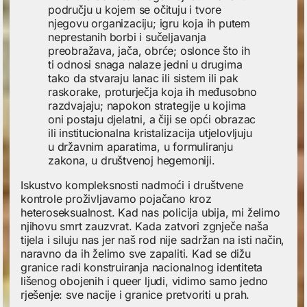
području u kojem se očituju i tvore
njegovu organizaciju; igru koja ih putem
neprestanih borbi i sučeljavanja
preobražava, jača, obrće; oslonce što ih
ti odnosi snaga nalaze jedni u drugima
tako da stvaraju lanac ili sistem ili pak
raskorake, proturječja koja ih međusobno
razdvajaju; napokon strategije u kojima
oni postaju djelatni, a čiji se opći obrazac
ili institucionalna kristalizacija utjelovljuju
u državnim aparatima, u formuliranju
zakona, u društvenoj hegemoniji.
Iskustvo kompleksnosti nadmoći i društvene
kontrole proživljavamo pojačano kroz
heteroseksualnost. Kad nas policija ubija, mi želimo
njihovu smrt zauzvrat. Kada zatvori zgnječe naša
tijela i siluju nas jer naš rod nije sadržan na isti način,
naravno da ih želimo sve zapaliti. Kad se dižu
granice radi konstruiranja nacionalnog identiteta
lišenog obojenih i queer ljudi, vidimo samo jedno
rješenje: sve nacije i granice pretvoriti u prah.