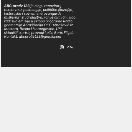
ABC protiv 123
je blog i repozitorij
tekstova iz politologije, političke filozofije,
historijske i savremene avangarde
mišljenja i stvaralaštva, ranije aktivan i kao
radijska emisija u sklopu programa Radio
geometrija AbrašRadija OKC Abrašević iz
Mostara, Bosna i Hercegovina. Uči,
skladišti, kurira, prevodi i piše Boris Filipić.
Kontakt: abcprotiv123@gmail.com