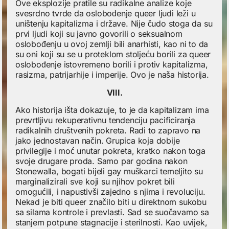
Ove eksplozije pratile su radikalne analize koje
svesrdno tvrde da oslobođenje queer ljudi leži u
uništenju kapitalizma i države. Nije čudo stoga da su
prvi ljudi koji su javno govorili o seksualnom
oslobođenju u ovoj zemlji bili anarhisti, kao ni to da
su oni koji su se u proteklom stoljeću borili za queer
oslobođenje istovremeno borili i protiv kapitalizma,
rasizma, patrijarhije i imperije. Ovo je naša historija.
VIII.
Ako historija išta dokazuje, to je da kapitalizam ima
prevrtljivu rekuperativnu tendenciju pacificiranja
radikalnih društvenih pokreta. Radi to zapravo na
jako jednostavan način. Grupica koja dobije
privilegije i moć unutar pokreta, kratko nakon toga
svoje drugare proda. Samo par godina nakon
Stonewalla, bogati bijeli gay muškarci temeljito su
marginalizirali sve koji su njihov pokret bili
omogućili, i napustivši zajedno s njima i revoluciju.
Nekad je biti queer značilo biti u direktnom sukobu
sa silama kontrole i prevlasti. Sad se suočavamo sa
stanjem potpune stagnacije i sterilnosti. Kao uvijek,