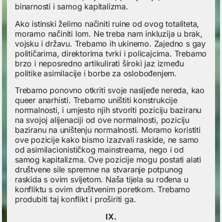
binarnosti i samog kapitalizma.
Ako istinski želimo načiniti ruine od ovog totaliteta,
moramo načiniti lom. Ne treba nam inkluzija u brak,
vojsku i državu. Trebamo ih ukinemo. Zajedno s gay
političarima, direktorima tvrki i policajcima. Trebamo
brzo i neposredno artikulirati široki jaz između
politike asimilacije i borbe za oslobođenjem.
Trebamo ponovno otkriti svoje nasljeđe nereda, kao
queer anarhisti. Trebamo uništiti konstrukcije
normalnosti, i umjesto njih stvoriti poziciju baziranu
na svojoj alijenaciji od ove normalnosti, poziciju
baziranu na uništenju normalnosti. Moramo koristiti
ove pozicije kako bismo izazvali raskide, ne samo
od asimilacionističkog mainstreama, nego i od
samog kapitalizma. Ove pozicije mogu postati alati
društvene sile spremne na stvaranje potpunog
raskida s ovim svijetom. Naša tijela su rođena u
konfliktu s ovim društvenim poretkom. Trebamo
produbiti taj konflikt i proširiti ga.
IX.