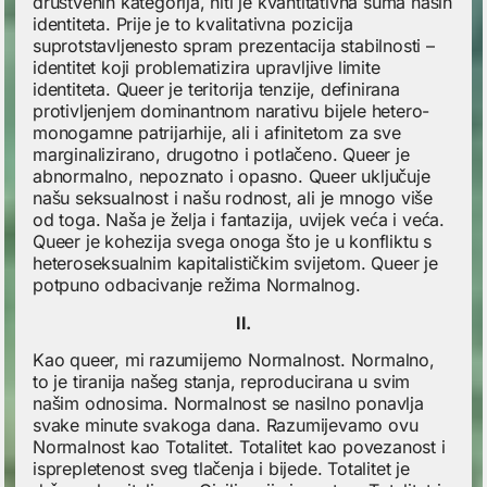
društvenih kategorija, niti je kvantitativna suma naših
identiteta. Prije je to kvalitativna pozicija
suprotstavljenesto spram prezentacija stabilnosti –
identitet koji problematizira upravljive limite
identiteta. Queer je teritorija tenzije, definirana
protivljenjem dominantnom narativu bijele hetero-
monogamne patrijarhije, ali i afinitetom za sve
marginalizirano, drugotno i potlačeno. Queer je
abnormalno, nepoznato i opasno. Queer uključuje
našu seksualnost i našu rodnost, ali je mnogo više
od toga. Naša je želja i fantazija, uvijek veća i veća.
Queer je kohezija svega onoga što je u konfliktu s
heteroseksualnim kapitalističkim svijetom. Queer je
potpuno odbacivanje režima Normalnog.
II.
Kao queer, mi razumijemo Normalnost. Normalno,
to je tiranija našeg stanja, reproducirana u svim
našim odnosima. Normalnost se nasilno ponavlja
svake minute svakoga dana. Razumijevamo ovu
Normalnost kao Totalitet. Totalitet kao povezanost i
isprepletenost sveg tlačenja i bijede. Totalitet je