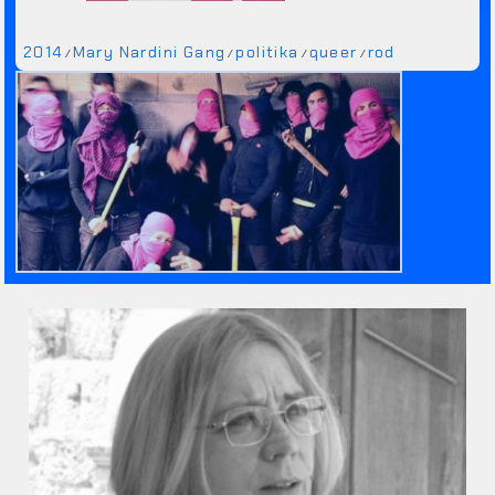
2014
Mary Nardini Gang
politika
queer
rod
/
/
/
/