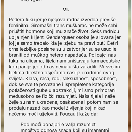
VI.
Pedera tuku jer je njegova rodna izvedba previše
feminilna. Siromašni trans muškarac ne može sebi
priuštiti hormone koji mu znače život. Seks radnicu
ubija njen klijent. Genderqueer osoba je silovana jer
joj je samo trebalo ‘da je izjebu na pravi put’. Četiri
crne lezbijke poslane su u zatvor jer su se usudile
braniti od muškog hetero napadača. Policajci nas
tuku na ulicama, tijela nam uništavaju farmaceutske
kompanije jer od nas nemaju šta zaraditi. Mi svojim
tijelima direktno osjećamo nasilje i nadmoć ovog
svijeta. Klasa, rasa, rod, seksualnost, sposobnost;
dok se sve te povezane i isprepletene kategorije
potlačenosti gube u apstrakciji, mi smo primorani
međusobno se fizički razumjeti. Naša tijela i naše
želje su nam ukradene, osakaćene i potom nam se
prodaju nazad kao model življenja koji nikad
nećemo moći utjeloviti. Foucault kaže da:
Pod moći ponajprije valja razumjeti
mnoštvo odnosa snaga koji su imanentni