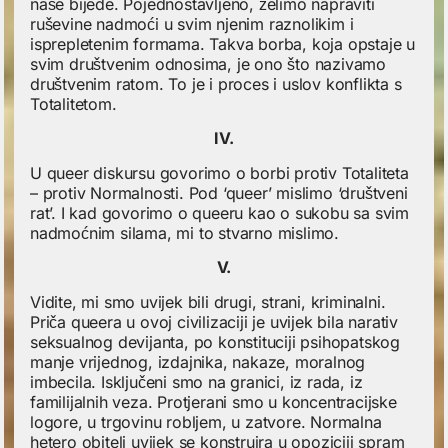
naše bijede. Pojednostavljeno, želimo napraviti
ruševine nadmoći u svim njenim raznolikim i
isprepletenim formama. Takva borba, koja opstaje u
svim društvenim odnosima, je ono što nazivamo
društvenim ratom. To je i proces i uslov konflikta s
Totalitetom.
IV.
U queer diskursu govorimo o borbi protiv Totaliteta
– protiv Normalnosti. Pod ‘queer’ mislimo ‘društveni
rat’. I kad govorimo o queeru kao o sukobu sa svim
nadmoćnim silama, mi to stvarno mislimo.
V.
Vidite, mi smo uvijek bili drugi, strani, kriminalni.
Priča queera u ovoj civilizaciji je uvijek bila narativ
seksualnog devijanta, po konstituciji psihopatskog
manje vrijednog, izdajnika, nakaze, moralnog
imbecila. Isključeni smo na granici, iz rada, iz
familijalnih veza. Protjerani smo u koncentracijske
logore, u trgovinu robljem, u zatvore. Normalna
hetero obitelj uvijek se konstruira u opoziciji spram