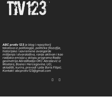
ABC protiv 123
je blog i repozitorij
tekstova iz politologije, političke filozofije,
historijske i savremene avangarde
mišljenja i stvaralaštva, ranije aktivan i kao
radijska emisija u sklopu programa Radio
geometrija AbrašRadija OKC Abrašević iz
Mostara, Bosna i Hercegovina. Uči,
skladišti, kurira, prevodi i piše Boris Filipić.
Kontakt: abcprotiv123@gmail.com