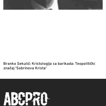
Branko Sekulić: Kristologija sa barikada: Teopolitički
značaj ‘Sobrinova Krista’