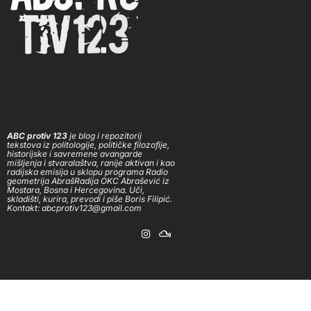
ABC protiv 123
je blog i repozitorij
tekstova iz politologije, političke filozofije,
historijske i savremene avangarde
mišljenja i stvaralaštva, ranije aktivan i kao
radijska emisija u sklopu programa Radio
geometrija AbrašRadija OKC Abrašević iz
Mostara, Bosna i Hercegovina. Uči,
skladišti, kurira, prevodi i piše Boris Filipić.
Kontakt: abcprotiv123@gmail.com