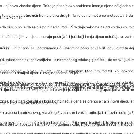
– njihova vlastita djeca. Tako je pitanje oko problema imanja djece očigledno et
ema suprotne učinke na prava drugih. Tako da ne možemo pretpostaviti da postoji 
ili životinja.
o da bi bilo bolje da se nismo nikad ni rodili. Šta daje nekome za pravo da svojim 
u to i učiniti, njihova djeca moraju postojati. Ljudi koji imaju djecu odlučuju se za 
ući ih ili ih (finansijski) potpomagajući. Tvrditi da poboljšavaš situaciju djeteta da
iti, također nalazi prihvatljivim – s nadmoćnog etičkog gledišta – da se svi lju
nija.
jeca pomoći u činjenju svijeta ljudskijim mjestom. Međutim, roditelji koji govore t
o odaberu donijeti djecu u ovaj nepodesni svijet.
tnju time što će ta djeca zasigurno proživljavati i radost. Ideja iza ovoga je ta 
osti da se negativni brojevi poništavaju pozitivnim ili na konceptu iz fizike u 
često potisnuti dijelovi naših individualnih biografija. Čak štaviše, traume ostavlj
guće da neko istrpi godine bolovanja od karcinoma, ali niko nije, ako se to des
lnih ljudi također se primjenjuju pri pravljenju usporedbi među grupacijama: Je l
znaju koje karakteristike i koja kombinacija gena se prenose na njihovu djecu, i n
ke se eksperimente gleda poprijeko.
ih uspona i padova svog vlastitog života kao i vaših roditelja i njihovih roditelja?
 ovog rezonovanja može biti problematična. Prije nego je dijete bilo živo nije posto
no s teretom postojanja. Nakon 10 godina škole, slijedi 40 godina rada ili možda
abosti koje dolaze s godinama i smrtnosti koju svi roditelji svojoj djeci nameću. D