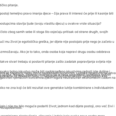
ičko pitanje.
temeljno pravo imanja djece – čija prava ili interesi će prije ili kasnije biti
postupcima stavlja ljude (svoju vlastitu djecu) u ovakve vrste situacija?
to čisto zbog samih sebe ili stoga što osjećaju pritisak od strane drugih, svojih
jući mu život je egotistička greška, jer dijete nije postojalo prije nego je začeto u
di razmnožavaju. Ako je to tako, onda osoba koja napravi drugu osobu odobrava
akve stvari trebaju si postaviti pitanje zašto zadatak popravljanja svijeta nije
da svako bolno iskustvo može biti nadoknađeno iskustvima radosti iste duljine i
kojem se negativni naboj može nadoknaditi pozitivnim. Ljudska negativna iskustva
aju ožiljke. Nadalje, trebamo ustanoviti da je naša sposobnost osjećanja radosti
i, godinama na devetom nebu. U najboljem možemo iskusiti zadovoljstvo kao
i negativitet njemačkih koncentracijskih logora neutraliziran ekonomskim čudom na
iko ne zna koji će biti rezultat ove genetske lutrije kombinirane s individualnim
jalo i nije mu bilo moguće podariti život; jednom kad dijete postoji, ono već živi i
 nezaposlenosti.
a ne spominjemo zlostavljanja, silovanja i izdaje koje svaka nova osoba mora