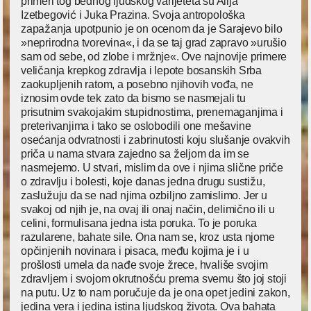
primeri tog bednog ljudskog varijeteta su Alija
Izetbegović i Juka Prazina. Svoja antropološka
zapažanja upotpunio je on ocenom da je Sarajevo bilo
»neprirodna tvorevina«, i da se taj grad zapravo »urušio
sam od sebe, od zlobe i mržnje«. Ove najnovije primere
veličanja krepkog zdravlja i lepote bosanskih Srba
zaokupljenih ratom, a posebno njihovih vođa, ne
iznosim ovde tek zato da bismo se nasmejali tu
prisutnim svakojakim stupidnostima, prenemaganjima i
preterivanjima i tako se oslobodili one mešavine
osećanja odvratnosti i zabrinutosti koju slušanje ovakvih
priča u nama stvara zajedno sa željom da im se
nasmejemo. U stvari, mislim da ove i njima slične priče
o zdravlju i bolesti, koje danas jedna drugu sustižu,
zaslužuju da se nad njima ozbiljno zamislimo. Jer u
svakoj od njih je, na ovaj ili onaj način, delimično ili u
celini, formulisana jedna ista poruka. To je poruka
razularene, bahate sile. Ona nam se, kroz usta njome
opčinjenih novinara i pisaca, među kojima je i u
prošlosti umela da nađe svoje žrece, hvališe svojim
zdravljem i svojom okrutnošću prema svemu što joj stoji
na putu. Uz to nam poručuje da je ona opet jedini zakon,
jedina vera i jedina istina ljudskog života. Ova bahata