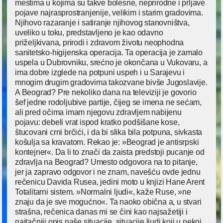
mestima u kojima su takve bolesne, neprirodne i prljave
pojave najrasprostranjenije, velikim i starim gradovima.
Njihovo razaranje i satiranje njihovog stanovništva,
uveliko u toku, predstavljeno je kao odavno
priželjkivana, prirodi i zdravom životu neophodna
sanitetsko-higijenska operacija. Ta operacija je zamalo
uspela u Dubrovniku, srećno je okončana u Vukovaru, a
ima dobre izglede na potpuni uspeh i u Sarajevu i
mnogim drugim gradovima takozvane bivše Jugoslavije.
A Beograd? Pre nekoliko dana na televiziji je govorio
šef jedne rodoljubive partije, čijeg se imena ne sećam,
ali pred očima imam njegovu zdravljem nabijenu
pojavu: debeli vrat ispod kratko podšišane kose,
štucovani crni brčići, i da bi slika bila potpuna, sivkasta
košulja sa kravatom. Rekao je: »Beograd je antisrpski
kontejner«. Da li to znači da zaista predstoji pucanje od
zdravlja na Beograd? Umesto odgovora na to pitanje,
jer ja zapravo odgovor i ne znam, navešću ovde jednu
rečenicu Davida Rusea, jedini moto u knjizi Hane Arent
Totalitarni sistem. »Normalni ljudi«, kaže Ruse, »ne
znaju da je sve mogućno«. Ta naoko obična a, u stvari
strašna, rečenica danas mi se čini kao najsažetiji i
najtačniji opis naše situacije, situacije ljudi koji u nekoj