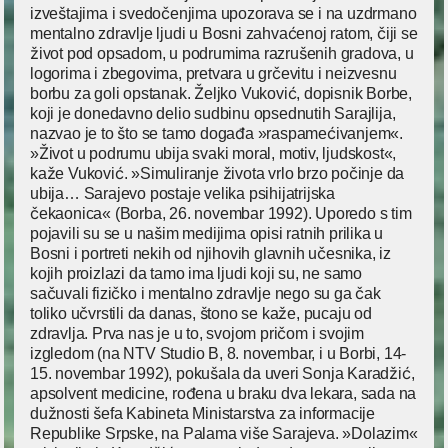
izveštajima i svedočenjima upozorava se i na uzdrmano
mentalno zdravlje ljudi u Bosni zahvaćenoj ratom, čiji se
život pod opsadom, u podrumima razrušenih gradova, u
logorima i zbegovima, pretvara u grčevitu i neizvesnu
borbu za goli opstanak. Željko Vuković, dopisnik Borbe,
koji je donedavno delio sudbinu opsednutih Sarajlija,
nazvao je to što se tamo događa »raspamećivanjem«.
»Život u podrumu ubija svaki moral, motiv, ljudskost«,
kaže Vuković. »Simuliranje života vrlo brzo počinje da
ubija… Sarajevo postaje velika psihijatrijska
čekaonica« (Borba, 26. novembar 1992). Uporedo s tim
pojavili su se u našim medijima opisi ratnih prilika u
Bosni i portreti nekih od njihovih glavnih učesnika, iz
kojih proizlazi da tamo ima ljudi koji su, ne samo
sačuvali fizičko i mentalno zdravlje nego su ga čak
toliko učvrstili da danas, štono se kaže, pucaju od
zdravlja. Prva nas je u to, svojom pričom i svojim
izgledom (na NTV Studio B, 8. novembar, i u Borbi, 14-
15. novembar 1992), pokušala da uveri Sonja Karadžić,
apsolvent medicine, rođena u braku dva lekara, sada na
dužnosti šefa Kabineta Ministarstva za informacije
Republike Srpske, na Palama više Sarajeva. »Dolazim«