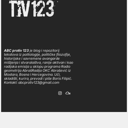
ABC protiv 123
je blog i repozitorij
tekstova iz politologije, političke filozofije,
historijske i savremene avangarde
mišljenja i stvaralaštva, ranije aktivan i kao
radijska emisija u sklopu programa Radio
geometrija AbrašRadija OKC Abrašević iz
Mostara, Bosna i Hercegovina. Uči,
skladišti, kurira, prevodi i piše Boris Filipić.
Kontakt: abcprotiv123@gmail.com