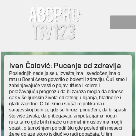
Ivan Čolović: Pucanje od zdravlja
Poslednjih nedelja se u izveštajima i svedočenjima o
ratu u Bosni često govorilo o bolesti i zdravlju. Čuli smo i
zabrinjavajuće vesti o pojavi tifusa i kolere i
poražavajuću prognozu da bi zaraza mogla da odnese
čak više ljudskih života od ratnog ubijanja, hladnoće i
gladi zajedno. Čitali smo i slušali o prilikama u
sarajevskoj bolnici, gde su hirurzi prinuđeni, da bi spasli
što više života, da pribegavaju amputacijama nogu i
ruku tamo gde bi ih inače u normalnim uslovima mogli
spasti, o tamošnjem porodilištu gde poslednjih meseci
žene dolaze skoro isključivo radi pobačaja. U tim