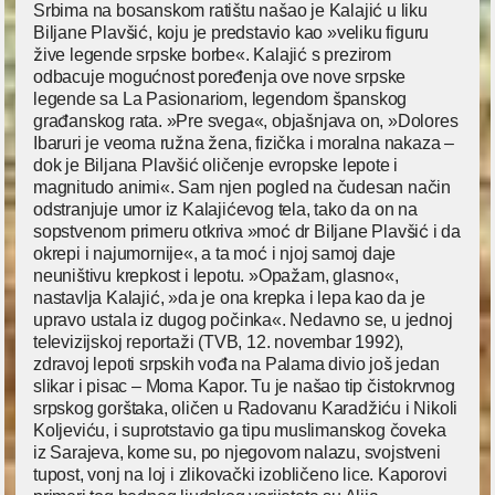
Srbima na bosanskom ratištu našao je Kalajić u liku
Biljane Plavšić, koju je predstavio kao »veliku figuru
žive legende srpske borbe«. Kalajić s prezirom
odbacuje mogućnost poređenja ove nove srpske
legende sa La Pasionariom, legendom španskog
građanskog rata. »Pre svega«, objašnjava on, »Dolores
Ibaruri je veoma ružna žena, fizička i moralna nakaza –
dok je Biljana Plavšić oličenje evropske lepote i
magnitudo animi«. Sam njen pogled na čudesan način
odstranjuje umor iz Kalajićevog tela, tako da on na
sopstvenom primeru otkriva »moć dr Biljane Plavšić i da
okrepi i najumornije«, a ta moć i njoj samoj daje
neuništivu krepkost i lepotu. »Opažam, glasno«,
nastavlja Kalajić, »da je ona krepka i lepa kao da je
upravo ustala iz dugog počinka«. Nedavno se, u jednoj
televizijskoj reportaži (TVB, 12. novembar 1992),
zdravoj lepoti srpskih vođa na Palama divio još jedan
slikar i pisac – Moma Kapor. Tu je našao tip čistokrvnog
srpskog gorštaka, oličen u Radovanu Karadžiću i Nikoli
Koljeviću, i suprotstavio ga tipu muslimanskog čoveka
iz Sarajeva, kome su, po njegovom nalazu, svojstveni
tupost, vonj na loj i zlikovački izobličeno lice. Kaporovi