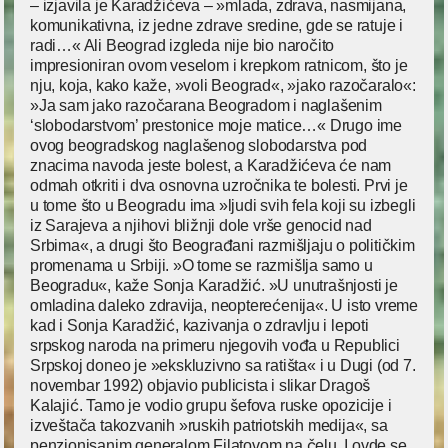
– izjavila je Karadžićeva – »mlada, zdrava, nasmijana,
komunikativna, iz jedne zdrave sredine, gde se ratuje i
radi…« Ali Beograd izgleda nije bio naročito
impresioniran ovom veselom i krepkom ratnicom, što je
nju, koja, kako kaže, »voli Beograd«, »jako razočaralo«:
»Ja sam jako razočarana Beogradom i naglašenim
‘slobodarstvom’ prestonice moje matice…« Drugo ime
ovog beogradskog naglašenog slobodarstva pod
znacima navoda jeste bolest, a Karadžićeva će nam
odmah otkriti i dva osnovna uzročnika te bolesti. Prvi je
u tome što u Beogradu ima »ljudi svih fela koji su izbegli
iz Sarajeva a njihovi bližnji dole vrše genocid nad
Srbima«, a drugi što Beograđani razmišljaju o političkim
promenama u Srbiji. »O tome se razmišlja samo u
Beogradu«, kaže Sonja Karadžić. »U unutrašnjosti je
omladina daleko zdravija, neopterećenija«. U isto vreme
kad i Sonja Karadžić, kazivanja o zdravlju i lepoti
srpskog naroda na primeru njegovih vođa u Republici
Srpskoj doneo je »ekskluzivno sa ratišta« i u Dugi (od 7.
novembar 1992) objavio publicista i slikar Dragoš
Kalajić. Tamo je vodio grupu šefova ruske opozicije i
izveštača takozvanih »ruskih patriotskih medija«, sa
penzionisanim generalom Filatovom na čelu. I ovde se