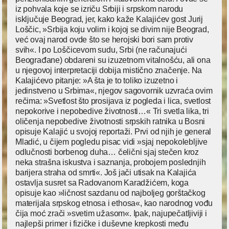
iz pohvala koje se izriču Srbiji i srpskom narodu
isključuje Beograd, jer, kako kaže Kalajićev gost Jurij
Loščic, »Srbija koju volim i kojoj se divim nije Beograd,
već ovaj narod ovde što se herojski bori sam protiv
svih«. I po Loščicevom sudu, Srbi (ne računajući
Beograđane) obdareni su izuzetnom vitalnošću, ali ona
u njegovoj interpretaciji dobija mistično značenje. Na
Kalajićevo pitanje: »A šta je to toliko izuzetno i
jedinstveno u Srbima«, njegov sagovornik uzvraća ovim
rečima: »Svetlost što prosijava iz pogleda i lica, svetlost
nepokorive i nepobedive životnosti…« Tri svetla lika, tri
oličenja nepobedive životnosti srpskih ratnika u Bosni
opisuje Kalajić u svojoj reportaži. Prvi od njih je general
Mladić, u čijem pogledu pisac vidi »sjaj nepokolebljive
odlučnosti borbenog duha… čelični sjaj stečen kroz
neka strašna iskustva i saznanja, probojem poslednjih
barijera straha od smrti«. Još jači utisak na Kalajića
ostavlja susret sa Radovanom Karadžićem, koga
opisuje kao »ličnost sazdanu od najboljeg gorštačkog
materijala srpskog etnosa i ethosa«, kao narodnog vođu
čija moć zrači »svetim užasom«. Ipak, najupečatljiviji i
najlepši primer i fizičke i duševne krepkosti među