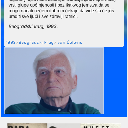
vrsti glupe opčinjenosti i bez ikakvog jemstva da se
mogu nadati nečem dobrom čekaju da vide šta će još
uraditi sve ljući i sve zdraviji ratnici.
Beogradski krug, 1993.
1993
Beogradski krug
Ivan Čolović
/
/