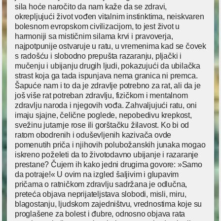
sila hoće naročito da nam kaže da se zdravi,
okrepljujući život vođen vitalnim instinktima, neiskvaren
bolesnom evropskom civilizacijom, to jest život u
harmoniji sa mističnim silama krvi i pravoverja,
najpotpunije ostvaruje u ratu, u vremenima kad se čovek
s radošću i slobodno prepušta razaranju, pljački i
mučenju i ubijanju drugih ljudi, pokazujući da ubilačka
strast koja ga tada ispunjava nema granica ni premca.
Šapuće nam i to da je zdravlje potrebno za rat, ali da je
još više rat potreban zdravlju, fizičkom i mentalnom
zdravlju naroda i njegovih vođa. Zahvaljujući ratu, oni
imaju sjajne, čelične poglede, nepobedivu krepkost,
svežinu jutarnje rose ili gorštačku žilavost. Ko bi od
ratom obodrenih i oduševljenih kazivača ovde
pomenutih priča i njihovih polubožanskih junaka mogao
iskreno poželeti da to životodavno ubijanje i razaranje
prestane? Čujem ih kako jedni drugima govore: »Samo
da potraje!« U ovim na izgled šaljivim i glupavim
pričama o ratničkom zdravlju sadržana je odlučna,
preteća objava neprijateljstava slobodi, misli, miru,
blagostanju, ljudskom zajedništvu, vrednostima koje su
proglašene za bolest i đubre, odnosno objava rata