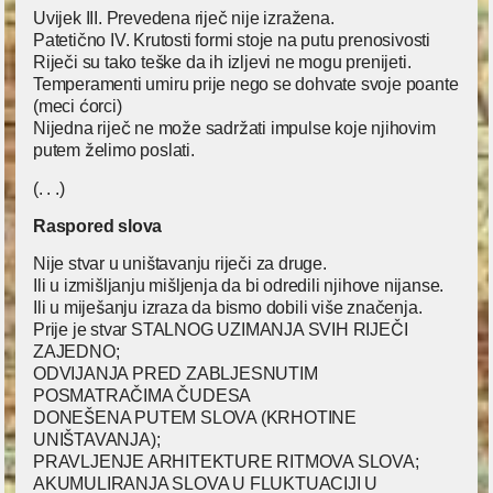
Uvijek III. Prevedena riječ nije izražena.
Patetično IV. Krutosti formi stoje na putu prenosivosti
Riječi su tako teške da ih izljevi ne mogu prenijeti.
Temperamenti umiru prije nego se dohvate svoje poante
(meci ćorci)
Nijedna riječ ne može sadržati impulse koje njihovim
putem želimo poslati.
(. . .)
Raspored slova
Nije stvar u uništavanju riječi za druge.
Ili u izmišljanju mišljenja da bi odredili njihove nijanse.
Ili u miješanju izraza da bismo dobili više značenja.
Prije je stvar STALNOG UZIMANJA SVIH RIJEČI
ZAJEDNO;
ODVIJANJA PRED ZABLJESNUTIM
POSMATRAČIMA ČUDESA
DONEŠENA PUTEM SLOVA (KRHOTINE
UNIŠTAVANJA);
PRAVLJENJE ARHITEKTURE RITMOVA SLOVA;
AKUMULIRANJA SLOVA U FLUKTUACIJI U