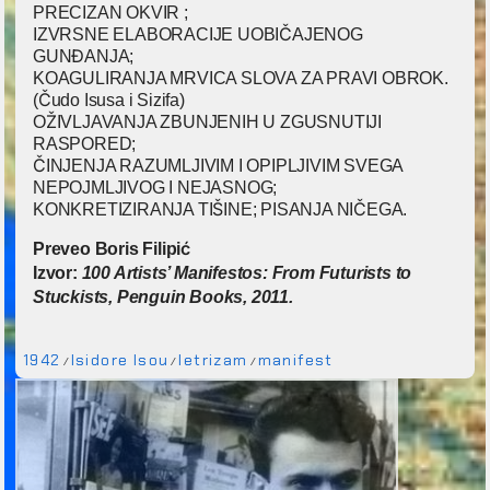
PRECIZAN OKVIR ;
IZVRSNE ELABORACIJE UOBIČAJENOG
GUNĐANJA;
KOAGULIRANJA MRVICA SLOVA ZA PRAVI OBROK.
(Čudo Isusa i Sizifa)
OŽIVLJAVANJA ZBUNJENIH U ZGUSNUTIJI
RASPORED;
ČINJENJA RAZUMLJIVIM I OPIPLJIVIM SVEGA
NEPOJMLJIVOG I NEJASNOG;
KONKRETIZIRANJA TIŠINE; PISANJA NIČEGA.
Preveo Boris Filipić
Izvor:
100 Artists’ Manifestos: From Futurists to
Stuckists, Penguin Books, 2011.
1942
Isidore Isou
letrizam
manifest
/
/
/