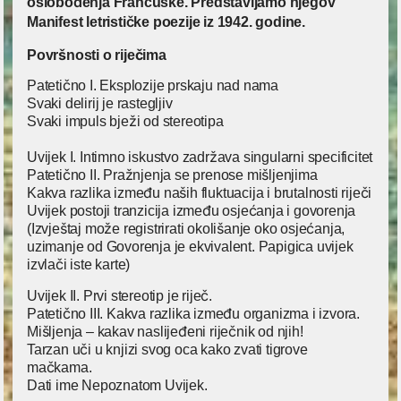
oslobođenja Francuske. Predstavljamo njegov
Manifest letrističke poezije iz 1942. godine.
Površnosti o riječima
Patetično I. Eksplozije prskaju nad nama
Svaki delirij je rastegljiv
Svaki impuls bježi od stereotipa
Uvijek I. Intimno iskustvo zadržava singularni specificitet
Patetično II. Pražnjenja se prenose mišljenjima
Kakva razlika između naših fluktuacija i brutalnosti riječi
Uvijek postoji tranzicija između osjećanja i govorenja
(Izvještaj može registrirati okolišanje oko osjećanja,
uzimanje od Govorenja je ekvivalent. Papigica uvijek
izvlači iste karte)
Uvijek II. Prvi stereotip je riječ.
Patetično III. Kakva razlika između organizma i izvora.
Mišljenja – kakav naslijeđeni riječnik od njih!
Tarzan uči u knjizi svog oca kako zvati tigrove
mačkama.
Dati ime Nepoznatom Uvijek.