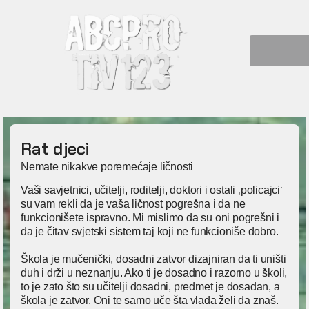
Rat djeci
Nemate nikakve poremećaje ličnosti
Vaši savjetnici, učitelji, roditelji, doktori i ostali ‚policajci‘
su vam rekli da je vaša ličnost pogrešna i da ne
funkcionišete ispravno. Mi mislimo da su oni pogrešni i
da je čitav svjetski sistem taj koji ne funkcioniše dobro.
Škola je mučenički, dosadni zatvor dizajniran da ti uništi
duh i drži u neznanju. Ako ti je dosadno i razorno u školi,
to je zato što su učitelji dosadni, predmet je dosadan, a
škola je zatvor. Oni te samo uče šta vlada želi da znaš.