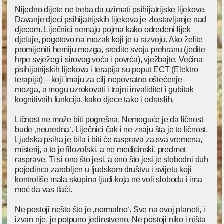
Nijedno dijete ne treba da uzimati psihijatrijske lijekove.
Davanje djeci psihijatrijskih lijekova je zlostavljanje nad
djecom. Liječnici nemaju pojma kako određeni lijek
djeluje, pogotovo na mozak koji je u razvoju. Ako želite
promijeniti hemiju mozga, sredite svoju prehranu (jedite
hrpe svježeg i sirovog voća i povrća), vježbajte. Većina
psihijatrijskih lijekova i terapija su poput ECT (Elektro
terapija) – koji imaju za cilj nepovratno oštećenje
mozga, a mogu uzrokovati i trajni invaliditet i gubitak
kognitivnih funkcija, kako djece tako i odraslih.
Ličnost ne može biti pogrešna. Nemoguće je da ličnost
bude ‚neuredna‘. Liječnici čak i ne znaju šta je to ličnost.
Ljudska psiha je bila i biti će rasprava za sva vremena,
misterij, a to je filozofski, a ne medicinski, predmet
rasprave. Ti si ono što jesi, a ono što jesi je slobodni duh
pojedinca zarobljen u ljudskom društvu i svijetu koji
kontroliše mala skupina ljudi koja ne voli slobodu i ima
moć da vas tlači.
Ne postoji nešto što je ‚normalno‘. Sve na ovoj planeti, i
izvan nje, je potpuno jedinstveno. Ne postoji niko i ništa