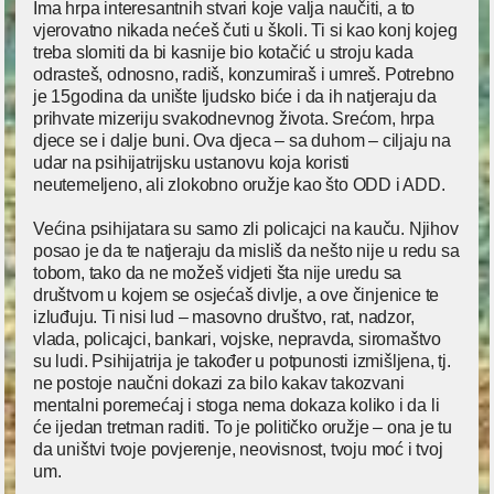
Ima hrpa interesantnih stvari koje valja naučiti, a to
vjerovatno nikada nećeš čuti u školi. Ti si kao konj kojeg
treba slomiti da bi kasnije bio kotačić u stroju kada
odrasteš, odnosno, radiš, konzumiraš i umreš. Potrebno
je 15godina da unište ljudsko biće i da ih natjeraju da
prihvate mizeriju svakodnevnog života. Srećom, hrpa
djece se i dalje buni. Ova djeca – sa duhom – ciljaju na
udar na psihijatrijsku ustanovu koja koristi
neutemeljeno, ali zlokobno oružje kao što ODD i ADD.
Većina psihijatara su samo zli policajci na kauču. Njihov
posao je da te natjeraju da misliš da nešto nije u redu sa
tobom, tako da ne možeš vidjeti šta nije uredu sa
društvom u kojem se osjećaš divlje, a ove činjenice te
izluđuju. Ti nisi lud – masovno društvo, rat, nadzor,
vlada, policajci, bankari, vojske, nepravda, siromaštvo
su ludi. Psihijatrija je također u potpunosti izmišljena, tj.
ne postoje naučni dokazi za bilo kakav takozvani
mentalni poremećaj i stoga nema dokaza koliko i da li
će ijedan tretman raditi. To je političko oružje – ona je tu
da uništvi tvoje povjerenje, neovisnost, tvoju moć i tvoj
um.