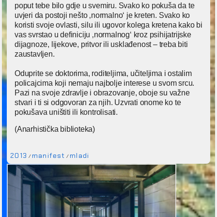
poput tebe bilo gdje u svemiru. Svako ko pokuša da te
uvjeri da postoji nešto ‚normalno‘ je kreten. Svako ko
koristi svoje ovlasti, silu ili ugovor kolega kretena kako bi
vas svrstao u definiciju ‚normalnog‘ kroz psihijatrijske
dijagnoze, lijekove, pritvor ili usklađenost – treba biti
zaustavljen.
Oduprite se doktorima, roditeljima, učiteljima i ostalim
policajcima koji nemaju najbolje interese u svom srcu.
Pazi na svoje zdravlje i obrazovanje, oboje su važne
stvari i ti si odgovoran za njih. Uzvrati onome ko te
pokušava uništiti ili kontrolisati.
(Anarhistička biblioteka)
2013
manifest
mladi
/
/