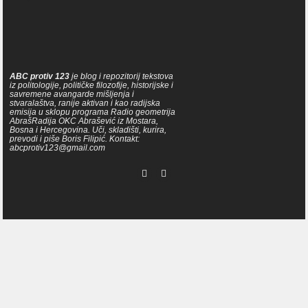
ABC protiv 123
je blog i repozitorij tekstova
iz politologije, političke filozofije, historijske i
savremene avangarde mišljenja i
stvaralaštva, ranije aktivan i kao radijska
emisija u sklopu programa Radio geometrija
AbrašRadija OKC Abrašević iz Mostara,
Bosna i Hercegovina. Uči, skladišti, kurira,
prevodi i piše Boris Filipić. Kontakt:
abcprotiv123@gmail.com