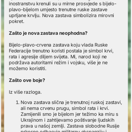
inostranstvu krenuli su u mirne prosvjede s bijelo-
plavo-bijelom umjesto trenutne ruske zastave
uprljane krvlju. Nova zastava simbolizira mirovni
pokret.
Zašto je nova zastava neophodna?
Bijelo-plavo-crvena zastava koju vlada Ruske
Federacije trenutno koristi postala je simbol krvi,
rata i agresije diljem svijeta. Mi, narod koji ne
podržava autoritarni režim i vojsku, više je ne
možemo koristiti.
Zašto ove boje?
Iz više razloga.
Nova zastava slična je trenutnoj ruskoj zastavi,
ali nema crvenu prugu, simbol rata i krvi.
Zamijenili smo je bijelom jer težimo ka miru s
Ukrajinom i zahtijevamo poštivanje ljudskih
prava u našoj zemlji. Zastava slobodne Rusije
prkosno odbacuje militarnu ekspanziju i