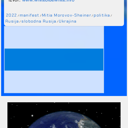
2022
manifest
Mitia Morovov-Sheiner
politika
/
/
/
/
Rusija
slobodna Rusija
Ukrajina
/
/