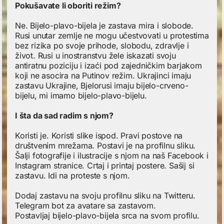
Pokušavate li oboriti režim?
Ne. Bijelo-plavo-bijela je zastava mira i slobode.
Rusi unutar zemlje ne mogu učestvovati u protestima
bez rizika po svoje prihode, slobodu, zdravlje i
život. Rusi u inostranstvu žele iskazati svoju
antiratnu poziciju i izaći pod zajedničkim barjakom
koji ne asocira na Putinov režim. Ukrajinci imaju
zastavu Ukrajine, Bjelorusi imaju bijelo-crveno-
bijelu, mi imamo bijelo-plavo-bijelu.
I šta da sad radim s njom?
Koristi je. Koristi slike ispod. Pravi postove na
društvenim mrežama. Postavi je na profilnu sliku.
Šalji fotografije i ilustracije s njom na naš Facebook i
Instagram stranice. Crtaj i printaj postere. Sašij si
zastavu. Idi na proteste s njom.
Dodaj zastavu na svoju profilnu sliku na Twitteru.
Telegram bot za avatare sa zastavom.
Postavljaj bijelo-plavo-bijela srca na svom profilu.