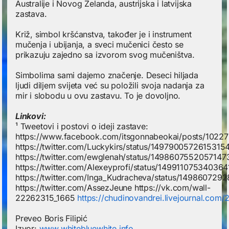
Australije i Novog Zelanda, austrijska i latvijska
zastava.
Križ, simbol kršćanstva, također je i instrument
mučenja i ubijanja, a sveci mučenici često se
prikazuju zajedno sa izvorom svog mučeništva.
Simbolima sami dajemo značenje. Deseci hiljada
ljudi diljem svijeta već su položili svoja nadanja za
mir i slobodu u ovu zastavu. To je dovoljno.
Linkovi:
¹ Tweetovi i postovi o ideji zastave:
https://www.facebook.com/itsgonnabeokai/posts/102
https://twitter.com/Luckykirs/status/1497900572615315
https://twitter.com/ewglenah/status/1498607552057147
https://twitter.com/Alexeyprofi/status/14991107534036
https://twitter.com/Inga_Kudracheva/status/14986072
https://twitter.com/AssezJeune https://vk.com/wall-
22262315_1665
https://chudinovandrei.livejournal.com
Preveo Boris Filipić
Izvor:
www.whitebluewhite.info