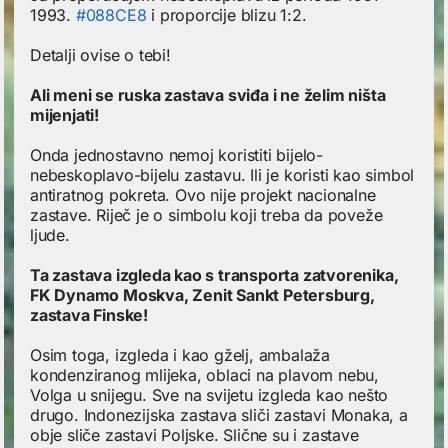
1993.
#088CE8
i proporcije blizu 1:2.
Detalji ovise o tebi!
Ali meni se ruska zastava sviđa i ne želim ništa
mijenjati!
Onda jednostavno nemoj koristiti bijelo-
nebeskoplavo-bijelu zastavu. Ili je koristi kao simbol
antiratnog pokreta. Ovo nije projekt nacionalne
zastave. Riječ je o simbolu koji treba da poveže
ljude.
Ta zastava izgleda kao s transporta zatvorenika,
FK Dynamo Moskva, Zenit Sankt Petersburg,
zastava Finske!
Osim toga, izgleda i kao gželj, ambalaža
kondenziranog mlijeka, oblaci na plavom nebu,
Volga u snijegu. Sve na svijetu izgleda kao nešto
drugo. Indonezijska zastava sliči zastavi Monaka, a
obje sliče zastavi Poljske. Slične su i zastave