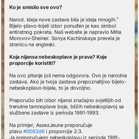
Ko je smislio sve ovo?
Narod. Ideja nove zastave bila je ideja mnogih.¹
Bijelo-plavo-bijeli izbor ponuđen je kao simbol
antiratnog pokreta. Naš website je napravio Mitia
Morovov-Sheiner. Sonya Kachinskaya prevela je
stranicu na engleski.
Koja nijansa nebeskoplave je prava? Koje
proporcije koristiti?
Na ovo pitanje još nema odgovora. Ovo je narodna
zastava. Ako je tvoja zastava prepoznatljivo bijelo-
nebeskoplavo-bijela, to je dovoljno.
Preporučio bih izbor nijansi značajno svjetlijih od
trenutne tamnoplave boje, bližih nebeskoplavoj sa
službene zastave iz perioda 1991-1993.
Na primjer, AssezJeune preporučuje
plavu
#0083d6
i proporcije 2:3.
Ja preporučujem nebeskoplavu iz perioda 1991-