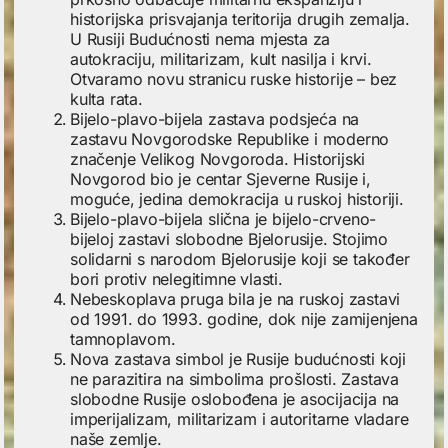
historijska prisvajanja teritorija drugih zemalja.
U Rusiji Budućnosti nema mjesta za
autokraciju, militarizam, kult nasilja i krvi.
Otvaramo novu stranicu ruske historije – bez
kulta rata.
Bijelo-plavo-bijela zastava podsjeća na
zastavu Novgorodske Republike i moderno
značenje Velikog Novgoroda. Historijski
Novgorod bio je centar Sjeverne Rusije i,
moguće, jedina demokracija u ruskoj historiji.
Bijelo-plavo-bijela slična je bijelo-crveno-
bijeloj zastavi slobodne Bjelorusije. Stojimo
solidarni s narodom Bjelorusije koji se također
bori protiv nelegitimne vlasti.
Nebeskoplava pruga bila je na ruskoj zastavi
od 1991. do 1993. godine, dok nije zamijenjena
tamnoplavom.
Nova zastava simbol je Rusije budućnosti koji
ne parazitira na simbolima prošlosti. Zastava
slobodne Rusije oslobođena je asocijacija na
imperijalizam, militarizam i autoritarne vladare
naše zemlje.