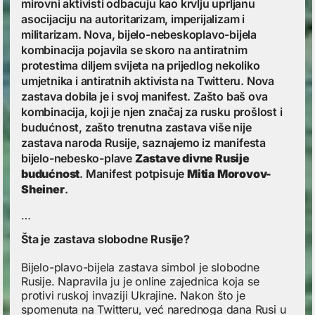
mirovni aktivisti odbacuju kao krvlju uprljanu
asocijaciju na autoritarizam, imperijalizam i
militarizam. Nova, bijelo-nebeskoplavo-bijela
kombinacija pojavila se skoro na antiratnim
protestima diljem svijeta na prijedlog nekoliko
umjetnika i antiratnih aktivista na Twitteru. Nova
zastava dobila je i svoj manifest. Zašto baš ova
kombinacija, koji je njen značaj za rusku prošlost i
budućnost, zašto trenutna zastava više nije
zastava naroda Rusije, saznajemo iz manifesta
bijelo-nebesko-plave
Zastave divne Rusije
budućnost
. Manifest potpisuje
Mitia Morovov-
Sheiner
.
…
Šta je zastava slobodne Rusije?
Bijelo-plavo-bijela zastava simbol je slobodne
Rusije. Napravila ju je online zajednica koja se
protivi ruskoj invaziji Ukrajine. Nakon što je
spomenuta na Twitteru, već narednoga dana Rusi u